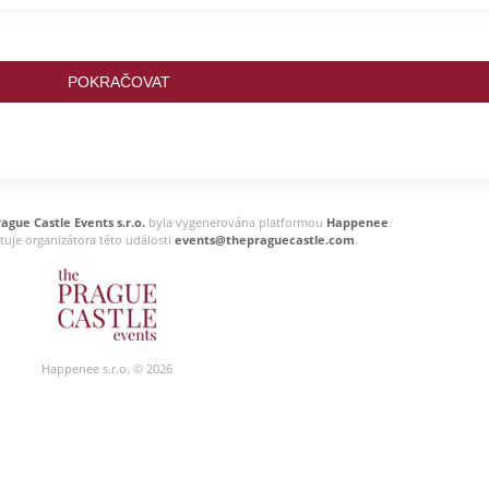
POKRAČOVAT
ague Castle Events s.r.o.
byla vygenerována platformou
Happenee
.
tuje organizátora této události
events@thepraguecastle.com
.
Happenee s.r.o. © 2026