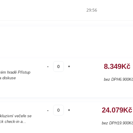
29:56
8.349
Kč
-
+
kém hradě Přístup
a diskuse
bez DPH
6.900
K
24.079
Kč
-
+
kluzivní večeře se
k check-in a...
bez DPH
19.900
K